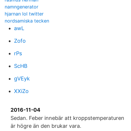
namngenerator
hjarnan lol twitter
nordsamiska tecken
awL
Zofo
rPs
ScHB
gVEyk
XXiZo
2016-11-04
Sedan. Feber innebär att kroppstemperaturen
är högre än den brukar vara.