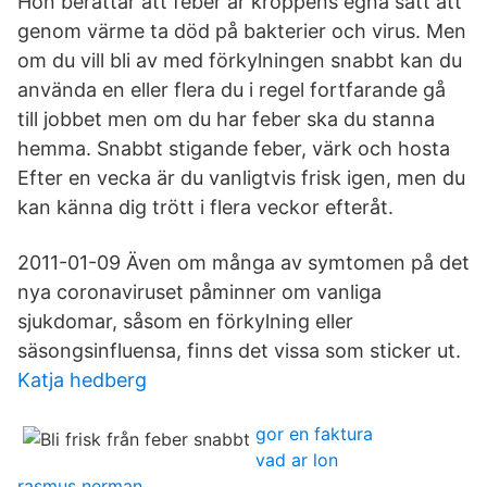
Hon berättar att feber är kroppens egna sätt att
genom värme ta död på bakterier och virus. Men
om du vill bli av med förkylningen snabbt kan du
använda en eller flera du i regel fortfarande gå
till jobbet men om du har feber ska du stanna
hemma. Snabbt stigande feber, värk och hosta
Efter en vecka är du vanligtvis frisk igen, men du
kan känna dig trött i flera veckor efteråt.
2011-01-09 Även om många av symtomen på det
nya coronaviruset påminner om vanliga
sjukdomar, såsom en förkylning eller
säsongsinfluensa, finns det vissa som sticker ut.
Katja hedberg
gor en faktura
vad ar lon
rasmus nerman