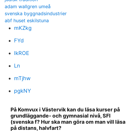
adam wallgren umeå
svenska byggnadsindustrier
abf huset eskilstuna
mKZkg
FYd
IkROE
Ln
mTjhw
pgkNY
På Komvux i Västervik kan du läsa kurser på
grundläggande- och gymnasial nivå, SFI
(svenska f? Hur ska man göra om man vill läsa
på distans, halvfart?